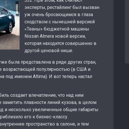
J32. При этом, как считают
эксперты, рестайлинг был вызван
уж очень бросающимся в глаза
сходством с нынешней версией
«Теаны» бюджетной машины
Nissan Almera новой версии,
которая находится совершенно в
другой ценовой нише.
 уже была представлена в ряде других стран,
се возрастающей популярностью (в США и
а под именем Altima). И вот теперь настал
иль создает впечатление, что над ним
е заметить плавности линий кузова, в целом
д и несколько увеличенные общие габариты
риблизило его к бизнес-классу.
внутреннее пространство в салоне, и тем