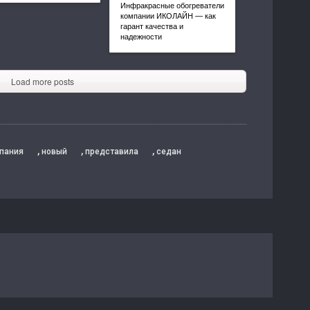
Инфракрасные обогреватели
компании ИКОЛАЙН — как
гарант качества и
надежности
Load more posts
,
,
,
пания
новый
представила
седан