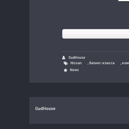
GudHouse
,
,
Nissan
бизнес-класса
ком
News
GudHouse