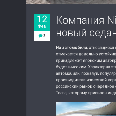
12
Компания Ni
Фев
новый седан
2
На автомобили
, относящиеся 
отмечается довольно устойчив
принадлежит японским автопро
будет высоким. Характерна эта
автомобили, пожалуй, популяр
производители известной кор
российский рынок очередное 
Teana, которому присвоен инде