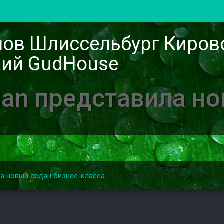
мов Шлиссельбург Киров
ий GudHouse
an представила н
ла новый седан бизнес-класса