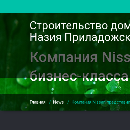
Строительство до
Назия Приладожск
Компания Niss
бизнес-класса
Главная
/
News
/
Компания Nissan представи