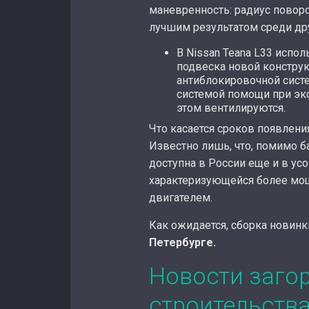
маневренность: радиус поворот
лучшим результатом среди др
В Nissan Teana L33 испо
подвеска новой констру
антиблокировочной систе
системой помощи при эк
этом вентилируются.
Что касается сроков появления
Известно лишь, что, помимо ба
доступна в России еще и в у
характеризующейся более мо
двигателем.
Как ожидается, сборка новинк
Петербурге.
Новости заго
строительств