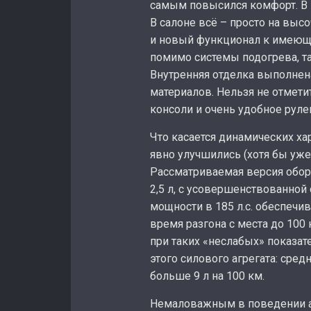
самым повысился комфорт. В э
В салоне всё – просто на выс
и новый функционал к имеюще
помимо системы подогрева, т
Внутренняя отделка выполнен
материалов. Нельзя не отмет
консоли и очень удобное руле
Что касается динамических хар
явно улучшились (хотя бы уже
Рассматриваемая версия обо
2,5 л, с усовершенствованной
мощности в 185 л.с. обеспечив
время разгона с места до 100 
при таких «неслабых» показат
этого силового агрегата: сре
больше 9 л на 100 км.
Немаловажным в поведении а