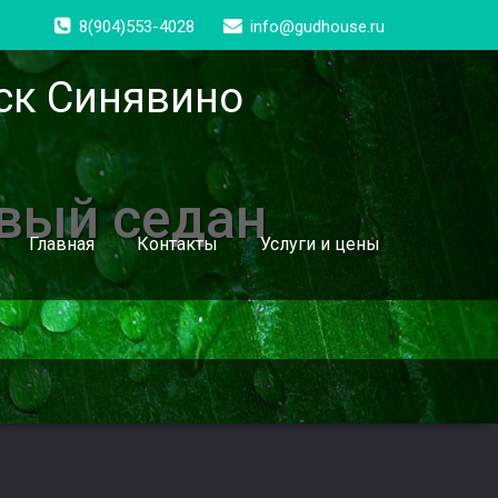
8(904)553-4028
info@gudhouse.ru
ск Синявино
овый седан
Главная
Контакты
Услуги и цены