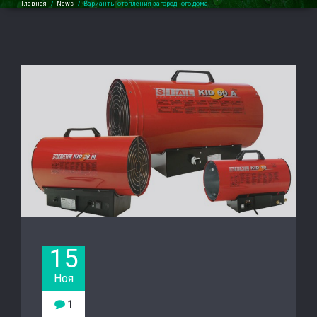
Главная
/
News
/
Варианты отопления загородного дома
15
Ноя
1