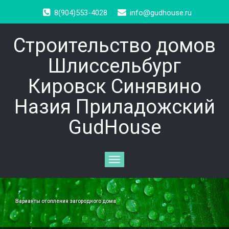
8(904)553-4028
info@gudhouse.ru
Строительство домов
Шлиссельбург
Кировск Синявино
Назия Приладожский
GudHouse
Toggle
navigation
Варианты отопления загородного дома