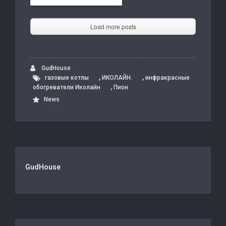
Load more posts
GudHouse
,
,
газовые котлы
ИКОЛАЙН.
инфракрасные
,
обогреватели Иколайн
Пион
News
GudHouse