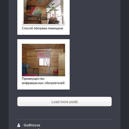
Способ обогрева помещени
Преимущество
инфракрасных обогревтелей
Load more posts
GudHouse