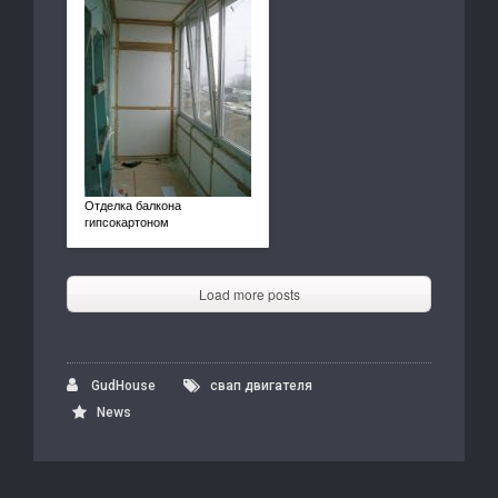
Отделка балкона
гипсокартоном
Load more posts
GudHouse
свап двигателя
News