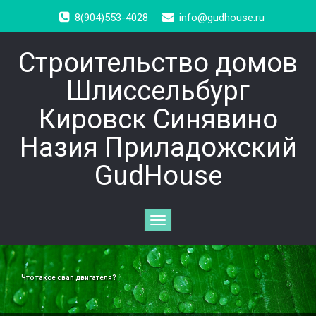
8(904)553-4028
info@gudhouse.ru
Строительство домов
Шлиссельбург
Кировск Синявино
Назия Приладожский
GudHouse
Toggle
navigation
Что такое свап двигателя?