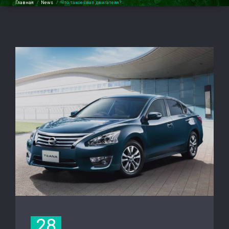
Главная
/
News
/
Что такое свап двигателя?
28