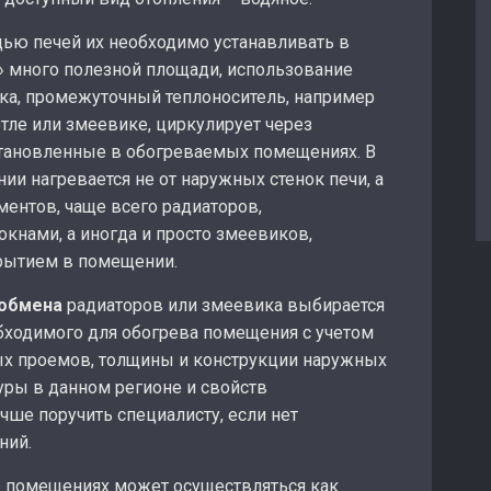
ью печей их необходимо устанавливать в
» много полезной площади, использование
атка, промежуточный теплоноситель, например
отле или змеевике, циркулирует через
тановленные в обогреваемых помещениях. В
ии нагревается не от наружных стенок печи, а
ментов, чаще всего радиаторов,
окнами, а иногда и просто змеевиков,
рытием в помещении.
ообмена
радиаторов или змеевика выбирается
обходимого для обогрева помещения с учетом
ых проемов, толщины и конструкции наружных
уры в данном регионе и свойств
учше поручить специалисту, если нет
ний.
 помещениях может осуществляться как