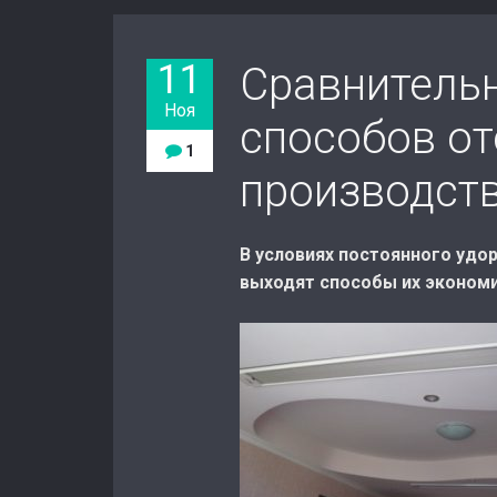
11
Сравнитель
Ноя
способов о
1
производст
В условиях постоянного удо
выходят способы их экономи