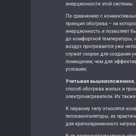
инерционности этой системы.
По сравнению с конвективны
принцип обогрева – на котор
инерционность и позволяет б
до комфортной температуры, н
воздух прогревается уже непо
служат скорее для создания 
помещении, чем для эффектив
условиях.
Учитывая вышеизложенное
способ обогрева жилых и пр
электронагреватели. Их также
К первому типу относятся ко
тепловентиляторы, их практи
для кратковременного нагрева
К их достоинствам можно отне