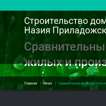
Строительство до
Назия Приладожск
Сравнительны
жилых и прои
Главная
/
News
/
Сравнительный обзор спосо