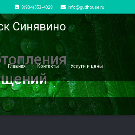
8(904)553-4028
info@gudhouse.ru
ск Синявино
отопления
Главная
Контакты
Услуги и цены
ещений