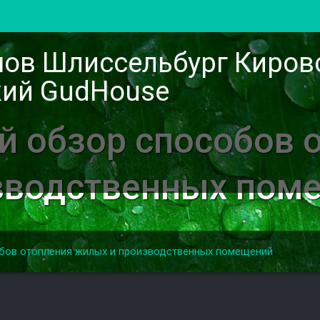
мов Шлиссельбург Киров
ий GudHouse
й обзор способов 
зводственных пом
бов отопления жилых и производственных помещений